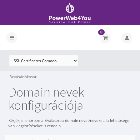
0
Bevásárlókosár
Domain nevek
konfigurációja
Kérjük, ellenőrizze a kiválasztott domain nevet/neveket. Itt lehetősége
van kiegészítéseket is rendelni.