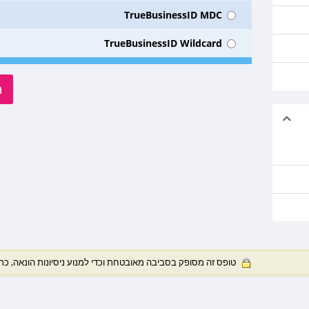
TrueBusinessID MDC
TrueBusinessID Wildcard
ה
טופס זה מסופק בסביבה מאובטחת וכדי למנוע ניסיונות הונאה, כ (