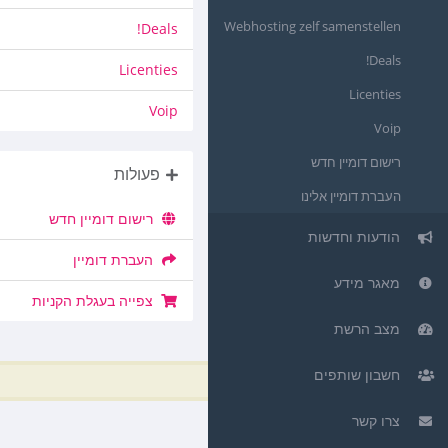
Webhosting zelf samenstellen
Deals!
Deals!
Licenties
Licenties
Voip
Voip
רישום דומיין חדש
פעולות
העברת דומיין אלינו
רישום דומיין חדש
הודעות וחדשות
העברת דומיין
מאגר מידע
צפייה בעגלת הקניות
מצב הרשת
חשבון שותפים
צרו קשר