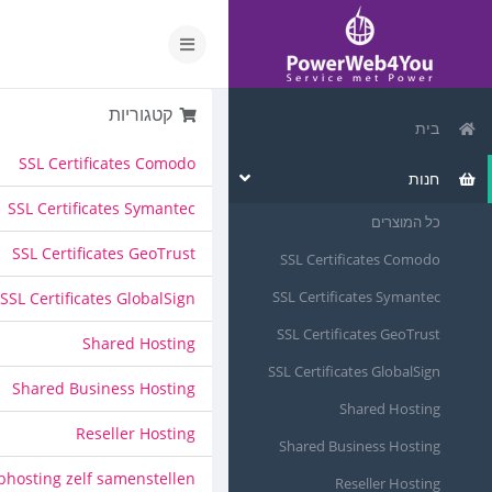
קטגוריות
בית
SSL Certificates Comodo
חנות
SSL Certificates Symantec
כל המוצרים
SSL Certificates GeoTrust
SSL Certificates Comodo
SSL Certificates Symantec
SSL Certificates GlobalSign
SSL Certificates GeoTrust
Shared Hosting
SSL Certificates GlobalSign
Shared Business Hosting
Shared Hosting
Reseller Hosting
Shared Business Hosting
hosting zelf samenstellen
Reseller Hosting