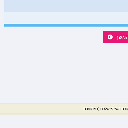
משך
תובת האיי פי שלכם
) מתועדת