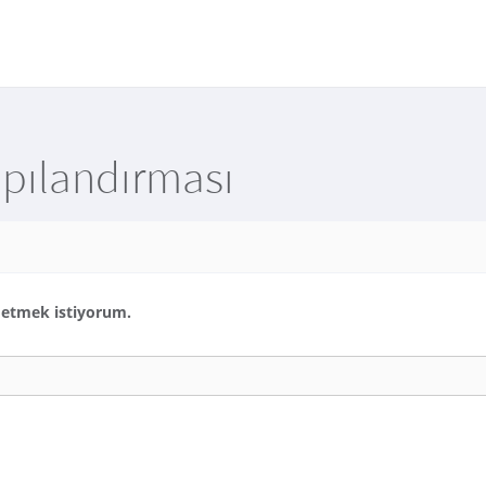
apılandırması
ydetmek istiyorum.