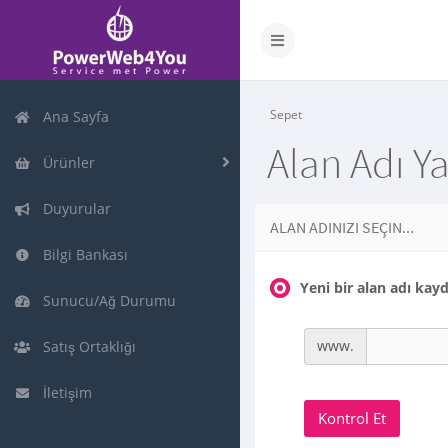
Sepet
Ana Sayfa
Alan Adı Y
Ürünler
Duyurular
ALAN ADINIZI SEÇIN...
Bilgi Bankası
Yeni bir alan adı ka
Sunucu/Ağ Durumu
www.
Satış Ortaklığı
İletişim
Kontrol Et