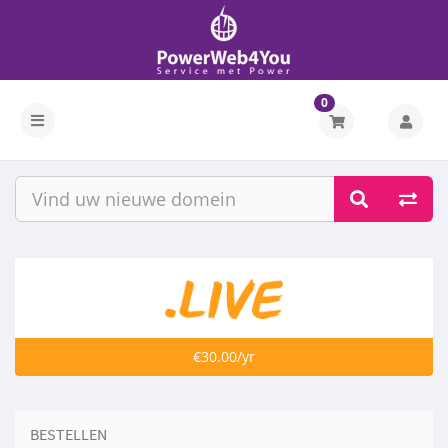
0
€30.00/yr
BESTELLEN