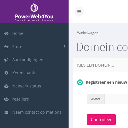
Winkelwagen
Home
Domein con
Store
Aankondigingen
KIES EEN DOMEIN...
Kennisbank
Registreer een nieu
Netwerk status
www.
resellers
Neem contact op met ons
Controleer