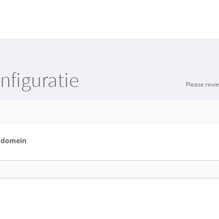
figuratie
Please revi
w domein