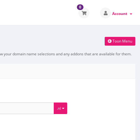
0
Account
Toon Menu
ew your domain name selections and any addons that are available for them.
.nl